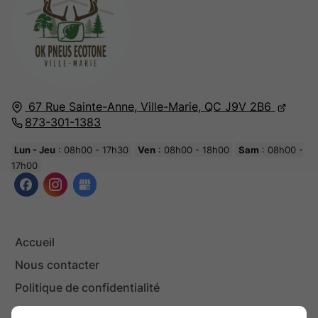
67 Rue Sainte-Anne,
Ville-Marie, QC
J9V 2B6
873-301-1383
Lun - Jeu
: 08h00 - 17h30
Ven
: 08h00 - 18h00
Sam
: 08h00 -
17h00
Accueil
Nous contacter
Politique de confidentialité
Plan du site