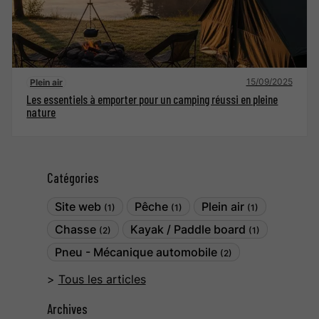
15/09/2025
Plein air
Les essentiels à emporter pour un camping réussi en pleine
nature
Catégories
Site web
Pêche
Plein air
(1)
(1)
(1)
Chasse
Kayak / Paddle board
(2)
(1)
Pneu - Mécanique automobile
(2)
Tous les articles
Archives